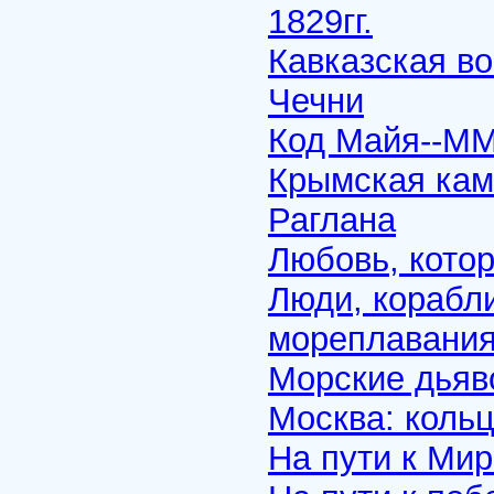
1829гг.
Кавказская во
Чечни
Код Майя--MM
Крымская камп
Раглана
Любовь, кото
Люди, корабли
мореплавани
Морские дьяв
Москва: кольц
На пути к Ми