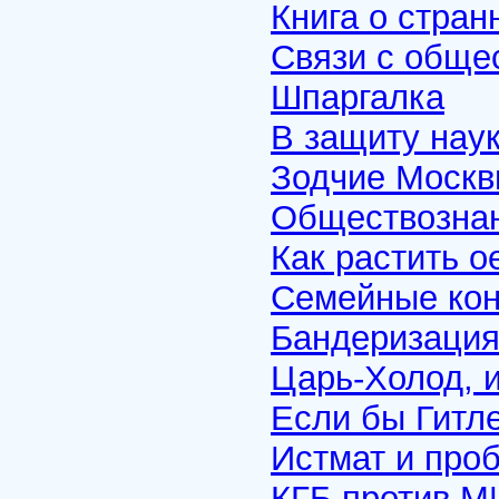
Книга о стран
Связи с обще
Шпаргалка
В защиту нау
Зодчие Москвы
Обществознан
Как растить о
Семейные кон
Бандеризация 
Царь-Холод, 
Если бы Гитл
Истмат и про
КГБ против М