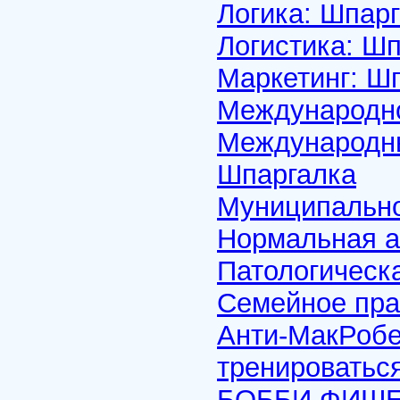
Логика: Шпар
Логистика: Ш
Маркетинг: Ш
Международно
Международны
Шпаргалка
Муниципально
Нормальная а
Патологическ
Семейное пра
Анти-МакРобер
тренироватьс
БОББИ ФИШЕ